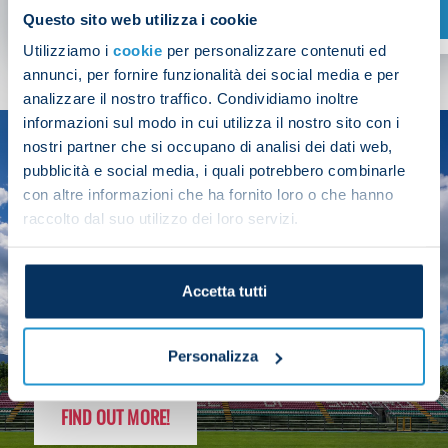
SHOP NOW
Questo sito web utilizza i cookie
Utilizziamo i
cookie
per personalizzare contenuti ed
annunci, per fornire funzionalità dei social media e per
analizzare il nostro traffico. Condividiamo inoltre
informazioni sul modo in cui utilizza il nostro sito con i
nostri partner che si occupano di analisi dei dati web,
SEASON
pubblicità e social media, i quali potrebbero combinarle
2025/26
con altre informazioni che ha fornito loro o che hanno
raccolto dal suo utilizzo dei loro servizi.
Accetta tutti
FOLLOW THE CHAMPS' JOURNEY
Personalizza
FIND OUT MORE!