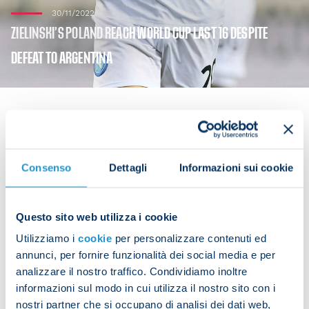
30/11/2022
ZIELINSKI’S POLAND REACH WORLD CUP LAST 16 DESPITE
DEFEAT TO ARGENTINA
Piotr Zielinski played the full 90 minutes of
Consenso
Dettagli
Informazioni sui cookie
Poland’s 2-0 defeat at the hands of Argentina in
the final game in Group C that saw the Albiceleste
finish top and Czeslaw Michniewicz’s side pip
Questo sito web utilizza i cookie
Mexico to second place due to their superior goal
Utilizziamo i
cookie
per personalizzare contenuti ed
difference with both teams on four points.
annunci, per fornire funzionalità dei social media e per
analizzare il nostro traffico. Condividiamo inoltre
Next up for the Poles is a meeting with France in
informazioni sul modo in cui utilizza il nostro sito con i
the last 16 of the World Cup on Sunday.
nostri partner che si occupano di analisi dei dati web,