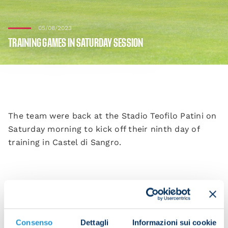
05/08/2023
TRAINING GAMES IN SATURDAY SESSION
The team were back at the Stadio Teofilo Patini on
Saturday morning to kick off their ninth day of
training in Castel di Sangro.
After the warm-up, they played a game with small
goals and a training match on a small pitch before
finishing with a another match using bumpers.
Consenso
Dettagli
Informazioni sui cookie