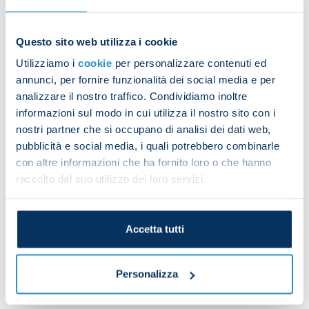
Karim Zedadka, Coli Saco, Mario Rui, Gianluca
Questo sito web utilizza i cookie
Gaetano and Khvicha Kvaratskhelia did
Utilizziamo i
cookie
per personalizzare contenuti ed
personalised work on the pitch while Victor
annunci, per fornire funzionalità dei social media e per
Osimhen trained separately in the gym.
analizzare il nostro traffico. Condividiamo inoltre
informazioni sul modo in cui utilizza il nostro sito con i
nostri partner che si occupano di analisi dei dati web,
pubblicità e social media, i quali potrebbero combinarle
Pierluigi Gollini missed the session due to flu-like
con altre informazioni che ha fornito loro o che hanno
symptoms.
raccolto dal suo utilizzo dei loro servizi.
The team have been given the afternoon off.
Accetta tutti
Personalizza