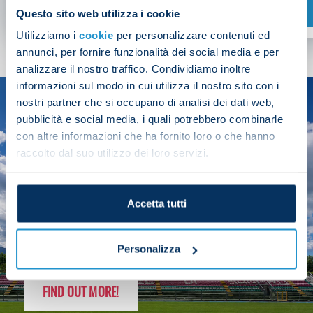
SHOP NOW
Questo sito web utilizza i cookie
Utilizziamo i
cookie
per personalizzare contenuti ed
annunci, per fornire funzionalità dei social media e per
analizzare il nostro traffico. Condividiamo inoltre
informazioni sul modo in cui utilizza il nostro sito con i
nostri partner che si occupano di analisi dei dati web,
SEASON
pubblicità e social media, i quali potrebbero combinarle
2025/26
con altre informazioni che ha fornito loro o che hanno
raccolto dal suo utilizzo dei loro servizi.
Accetta tutti
FOLLOW THE CHAMPS' JOURNEY
Personalizza
FIND OUT MORE!