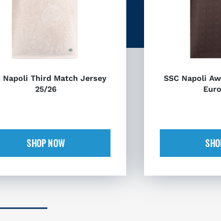
 Napoli Third Match Jersey
SSC Napoli Aw
25/26
Euro
SHOP NOW
SHO