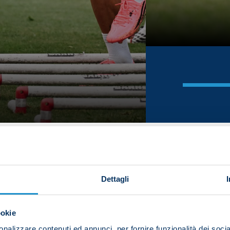
Dettagli
ookie
nalizzare contenuti ed annunci, per fornire funzionalità dei socia