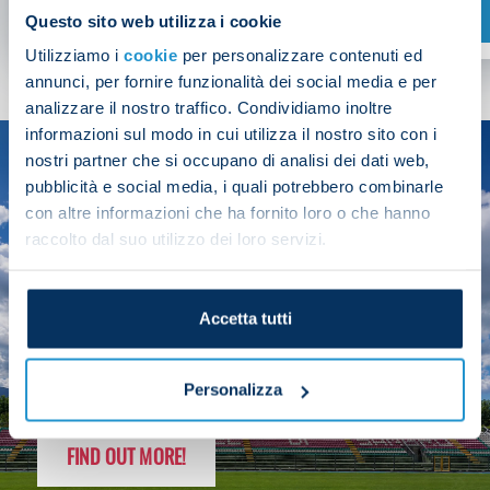
SHOP NOW
Questo sito web utilizza i cookie
Utilizziamo i
cookie
per personalizzare contenuti ed
annunci, per fornire funzionalità dei social media e per
analizzare il nostro traffico. Condividiamo inoltre
informazioni sul modo in cui utilizza il nostro sito con i
nostri partner che si occupano di analisi dei dati web,
SEASON
pubblicità e social media, i quali potrebbero combinarle
2025/26
con altre informazioni che ha fornito loro o che hanno
raccolto dal suo utilizzo dei loro servizi.
Accetta tutti
FOLLOW THE CHAMPS' JOURNEY
Personalizza
FIND OUT MORE!