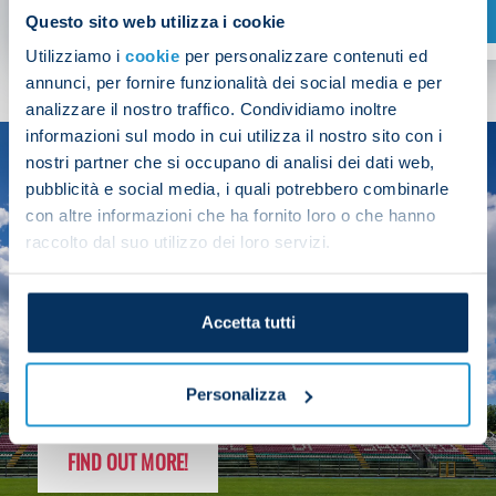
SHOP NOW
Questo sito web utilizza i cookie
Utilizziamo i
cookie
per personalizzare contenuti ed
annunci, per fornire funzionalità dei social media e per
analizzare il nostro traffico. Condividiamo inoltre
informazioni sul modo in cui utilizza il nostro sito con i
nostri partner che si occupano di analisi dei dati web,
SEASON
pubblicità e social media, i quali potrebbero combinarle
2025/26
con altre informazioni che ha fornito loro o che hanno
raccolto dal suo utilizzo dei loro servizi.
Accetta tutti
FOLLOW THE CHAMPS' JOURNEY
Personalizza
FIND OUT MORE!