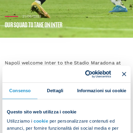
21/05/2023
OUR SQUAD TO TAKE ON INTER
Napoli welcome Inter to the Stadio Maradona at
18:00 CEST in Serie A Week 36 on Sunday. Here’s
the squad in full:
GOLLINI Pierluigi
MARFELLA
Davide
MERET Alex
BERESZYNSKI Bartosz
DI
Consenso
Dettagli
Informazioni sui cookie
LORENZO Giovanni
MARIO RUI Silva Duarte
MINJAE Kim
OLIVERA Mathias
OSTIGARD Leo
JESUS Juan
RRAHMANI Amir
ZEDADKA Karim
Questo sito web utilizza i cookie
ANGUISSA Frank
DEMME Diego
ELMAS Elif
Utilizziamo i
cookie
per personalizzare contenuti ed
GAETANO Gianluca
LOBOTKA Stanislav
NDOMBELE
annunci, per fornire funzionalità dei social media e per
Tanguy
ZERBIN Alessio
ZIELINSKI Piotr