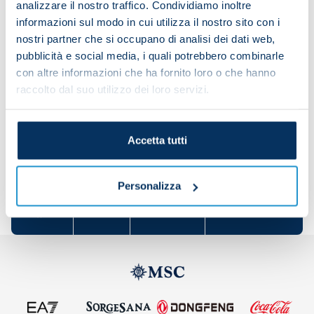
analizzare il nostro traffico. Condividiamo inoltre
KVARATSKHELIA Khvicha
OSIMHEN Victor
informazioni sul modo in cui utilizza il nostro sito con i
POLITANO Matteo
RASPADORI Giacomo
SIMEONE
nostri partner che si occupano di analisi dei dati web,
Giovanni
pubblicità e social media, i quali potrebbero combinarle
con altre informazioni che ha fornito loro o che hanno
raccolto dal suo utilizzo dei loro servizi.
Accetta tutti
Share the article with your friends and support the
team
Personalizza