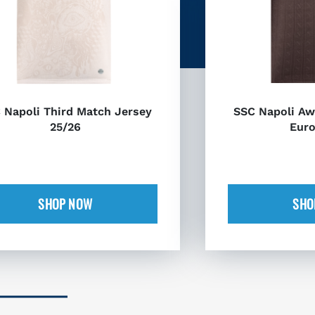
 Napoli Third Match Jersey
SSC Napoli Aw
25/26
Euro
SHOP NOW
SHO