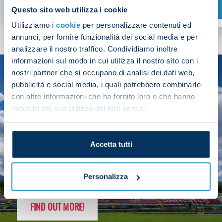
SHOP NOW
Questo sito web utilizza i cookie
Utilizziamo i
cookie
per personalizzare contenuti ed
annunci, per fornire funzionalità dei social media e per
analizzare il nostro traffico. Condividiamo inoltre
informazioni sul modo in cui utilizza il nostro sito con i
nostri partner che si occupano di analisi dei dati web,
SEASON
pubblicità e social media, i quali potrebbero combinarle
2025/26
con altre informazioni che ha fornito loro o che hanno
raccolto dal suo utilizzo dei loro servizi.
Accetta tutti
FOLLOW THE CHAMPS' JOURNEY
Personalizza
FIND OUT MORE!