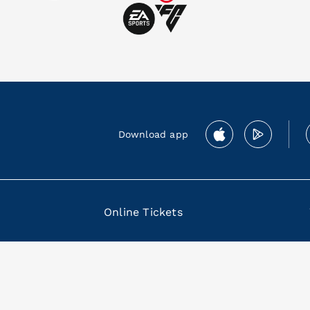
Download app
Online Tickets
 80133 Napoli Italia P. IVA 04855461218
mbership
|
Termini e condizioni Membership Program