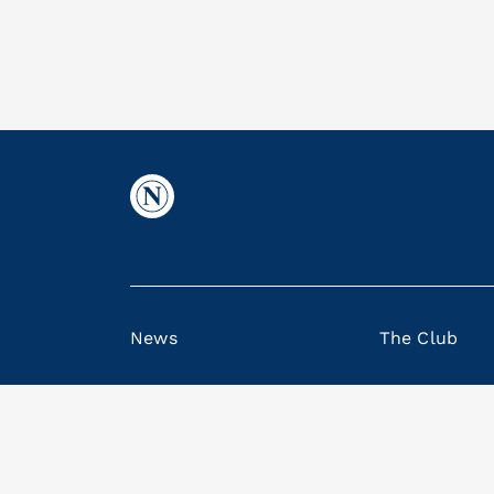
News
The Club
© SSC Napoli S.p.A., Via del Maio di Porto, 9
Note legali
|
Privacy Policy
|
Privacy Policy Me