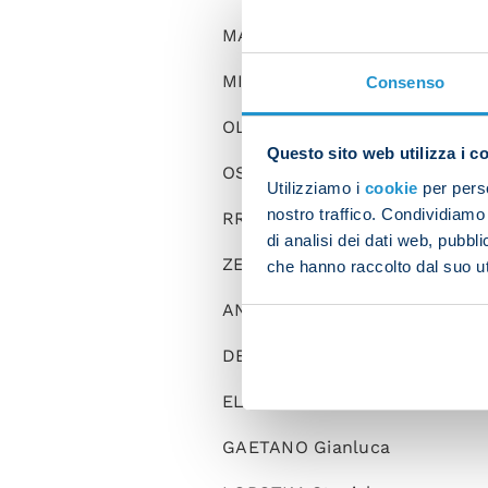
MARIO RUI Silva Duarte
MINJAE Kim
Consenso
OLIVERA Mathias
Questo sito web utilizza i c
OSTIGARD Leo
Utilizziamo i
cookie
per perso
nostro traffico. Condividiamo 
RRAHMANI Amir
di analisi dei dati web, pubbl
ZEDADKA Karim
che hanno raccolto dal suo uti
ANGUISSA Frank
DEMME Diego
ELMAS Elif
GAETANO Gianluca