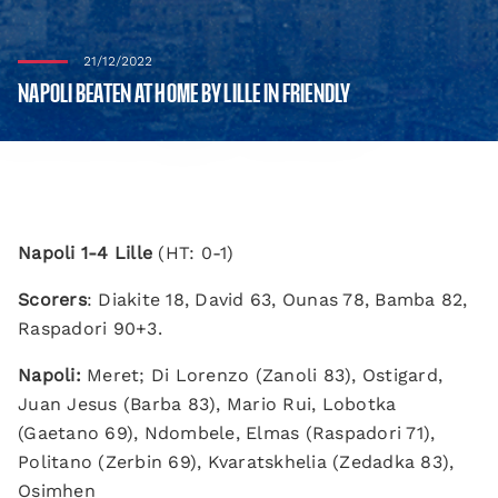
21/12/2022
NAPOLI BEATEN AT HOME BY LILLE IN FRIENDLY
Napoli 1-4 Lille
(HT: 0-1)
Scorers
: Diakite 18, David 63, Ounas 78, Bamba 82,
Raspadori 90+3.
Napoli:
Meret; Di Lorenzo (Zanoli 83), Ostigard,
Juan Jesus (Barba 83), Mario Rui, Lobotka
(Gaetano 69), Ndombele, Elmas (Raspadori 71),
Politano (Zerbin 69), Kvaratskhelia (Zedadka 83),
Osimhen