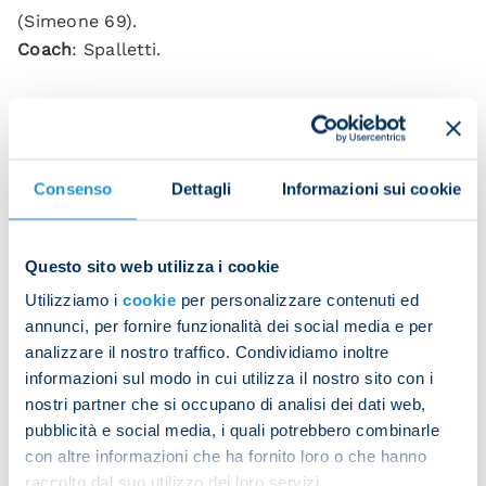
(Simeone 69).
Coach
: Spalletti.
Lille:
Chevalier, Diakite, Fonte (Alexsandro 14),
Djalo, Weah (Ramet 71), Andre (Baleba 62), Andre
Gomes (David 61), Cabella, Angel, Zhegrova (Ounas
Consenso
Dettagli
Informazioni sui cookie
61), Virginius (Bamba 61).
Coach
: Fonseca.
Questo sito web utilizza i cookie
Referee
: Maresca.
Utilizziamo i
cookie
per personalizzare contenuti ed
annunci, per fornire funzionalità dei social media e per
analizzare il nostro traffico. Condividiamo inoltre
informazioni sul modo in cui utilizza il nostro sito con i
nostri partner che si occupano di analisi dei dati web,
pubblicità e social media, i quali potrebbero combinarle
con altre informazioni che ha fornito loro o che hanno
raccolto dal suo utilizzo dei loro servizi.