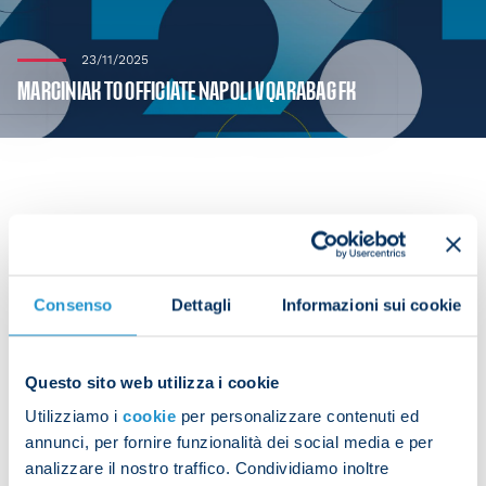
23/11/2025
MARCINIAK TO OFFICIATE NAPOLI V QARABAG FK
Polish referee Szymon Marciniak will officiate
Napoli v Qarabag FK on matchday five of the
Champions League League Phase, scheduled for
Consenso
Dettagli
Informazioni sui cookie
Tuesday 25 November at 21:00 CET.
He will be assisted by
Questo sito web utilizza i cookie
Tomasz
Listkiewicz
(POL) and Adam
Kupsik
. The
Utilizziamo i
cookie
per personalizzare contenuti ed
fourth official will be Wojciech
Myc
(POL), while
annunci, per fornire funzionalità dei social media e per
Paulus
van Boekel
(NED) and Ivan
Bebek
(CRO) will
analizzare il nostro traffico. Condividiamo inoltre