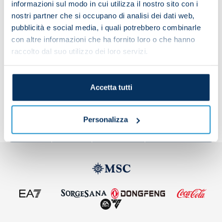
be on VAR duty.
informazioni sul modo in cui utilizza il nostro sito con i
nostri partner che si occupano di analisi dei dati web,
pubblicità e social media, i quali potrebbero combinarle
con altre informazioni che ha fornito loro o che hanno
Napoli vs Qarabag 25-26
raccolto dal suo utilizzo dei loro servizi.
Share the article with your friends and support the
Accetta tutti
team
Personalizza