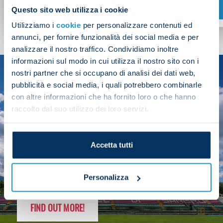
SHOP NOW
Questo sito web utilizza i cookie
Utilizziamo i
cookie
per personalizzare contenuti ed
annunci, per fornire funzionalità dei social media e per
analizzare il nostro traffico. Condividiamo inoltre
informazioni sul modo in cui utilizza il nostro sito con i
nostri partner che si occupano di analisi dei dati web,
SEASON
pubblicità e social media, i quali potrebbero combinarle
2025/26
con altre informazioni che ha fornito loro o che hanno
raccolto dal suo utilizzo dei loro servizi.
Accetta tutti
FOLLOW THE CHAMPS' JOURNEY
Personalizza
FIND OUT MORE!