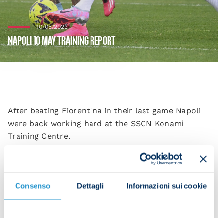
10/05/2023
NAPOLI 10 MAY TRAINING REPORT
After beating Fiorentina in their last game Napoli
were back working hard at the SSCN Konami
Training Centre.
Luciano Spalletti's men are preparing for their next
match, against Monza on Sunday at 15:00 CEST. It'll
be away from home and it's Matchday 35 of this
Consenso
Dettagli
Informazioni sui cookie
season.