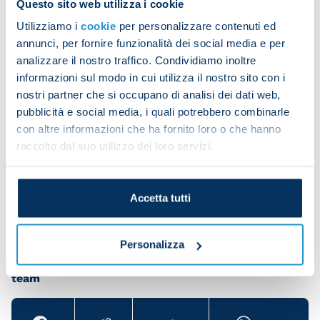
Questo sito web utilizza i cookie
The session began with a warm-up in the gym.
Utilizziamo i
cookie
per personalizzare contenuti ed
annunci, per fornire funzionalità dei social media e per
analizzare il nostro traffico. Condividiamo inoltre
informazioni sul modo in cui utilizza il nostro sito con i
The players then got stuck into rondos and aerobic
nostri partner che si occupano di analisi dei dati web,
work.
pubblicità e social media, i quali potrebbero combinarle
con altre informazioni che ha fornito loro o che hanno
raccolto dal suo utilizzo dei loro servizi.
The session ended with a small-sided match.
Accetta tutti
Personalizza
Share the article with your friends and support the
team