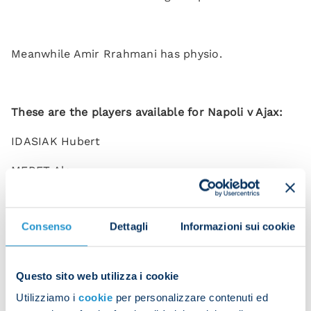
Meanwhile Amir Rrahmani has physio.
These are the players available for Napoli v Ajax:
IDASIAK Hubert
MERET Alex
SIRIGU Salvatore
Consenso
Dettagli
Informazioni sui cookie
DI LORENZO Giovanni
JESUS Juan
Questo sito web utilizza i cookie
MARIO RUI Silva Duarte
Utilizziamo i
cookie
per personalizzare contenuti ed