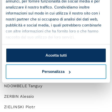
annunci, per fornire funzionalità dei social media e per
MINJAE Kim
analizzare il nostro traffico. Condividiamo inoltre
OLIVERA Mathias
informazioni sul modo in cui utilizza il nostro sito con i
nostri partner che si occupano di analisi dei dati web,
OSTIGARD Leo
pubblicità e social media, i quali potrebbero combinarle
con altre informazioni che ha fornito loro o che hanno
ZANOLI Alessandro
raccolto dal suo utilizzo dei loro servizi.
ANGUISSA Frank
ELMAS Elif
Accetta tutti
GAETANO Gianluca
Personalizza
LOBOTKA Stanislav
NDOMBELE Tanguy
ZERBIN Alessio
ZIELINSKI Piotr