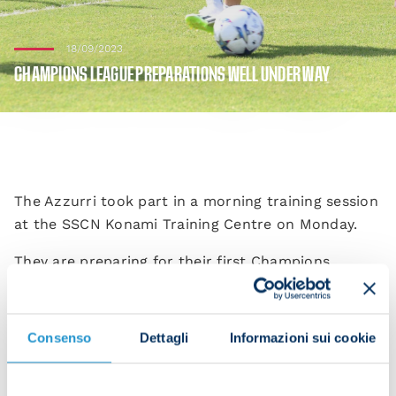
18/09/2023
CHAMPIONS LEAGUE PREPARATIONS WELL UNDER WAY
The Azzurri took part in a morning training session
at the SSCN Konami Training Centre on Monday.
They are preparing for their first Champions
League match of the season, against Braga in
Portugal on Wednesday 20 September at 21:00
CEST.
Consenso
Dettagli
Informazioni sui cookie