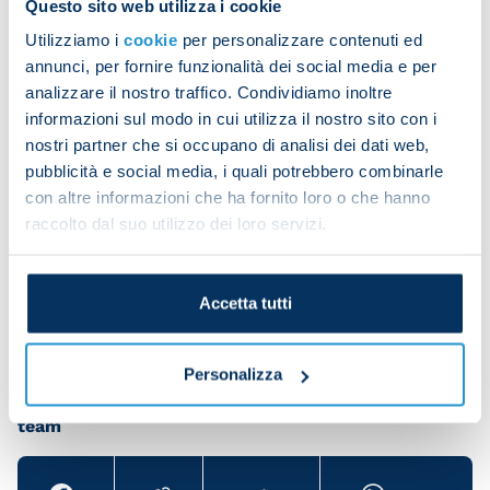
Questo sito web utilizza i cookie
The team kicked things off with a warm-up.
Utilizziamo i
cookie
per personalizzare contenuti ed
annunci, per fornire funzionalità dei social media e per
analizzare il nostro traffico. Condividiamo inoltre
They then focused on tactical work and finishing
informazioni sul modo in cui utilizza il nostro sito con i
exercises.
nostri partner che si occupano di analisi dei dati web,
pubblicità e social media, i quali potrebbero combinarle
con altre informazioni che ha fornito loro o che hanno
Diego Demme trained with the group while
raccolto dal suo utilizzo dei loro servizi.
Pierluigi Gollini did personalised work on the pitch.
Accetta tutti
Personalizza
Share the article with your friends and support the
team