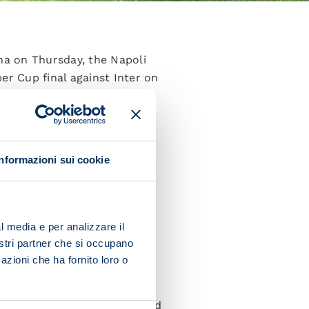
ina on Thursday, the Napoli
er Cup final against Inter on
-final taking part in a
Informazioni sui cookie
l media e per analizzare il
s. There was a small-sided
nostri partner che si occupano
azioni che ha fornito loro o
n the pitch. Jens Cajuste and