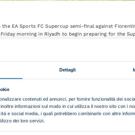
in the EA Sports FC Supercup semi-final against Fiorent
Friday morning in Riyadh to begin preparing for the Sup
 Park Stadium at 20:00 CET (22:00 local time).
roups for the sessions, with those who started the semi
Dettagli
ookie
nalizzare contenuti ed annunci, per fornire funzionalità dei socia
d had a warm-up followed by rondos and tactical drill
inoltre informazioni sul modo in cui utilizza il nostro sito con i 
icità e social media, i quali potrebbero combinarle con altre inform
lizzo dei loro servizi.
a trained individually, first in the gym and then out o