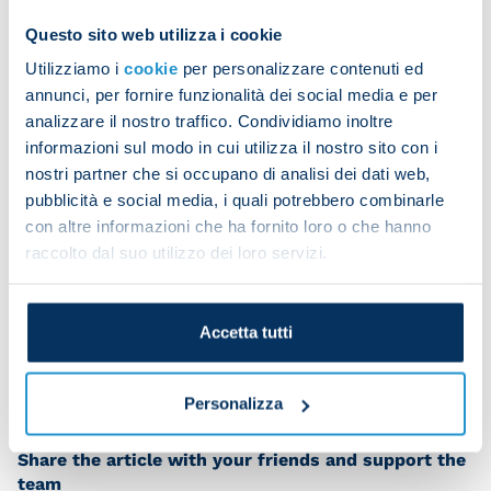
Starting with some warm-up work, the squad did
Questo sito web utilizza i cookie
tactical drills in groups followed by technical work
and a mini-match to finish.
Utilizziamo i
cookie
per personalizzare contenuti ed
annunci, per fornire funzionalità dei social media e per
analizzare il nostro traffico. Condividiamo inoltre
informazioni sul modo in cui utilizza il nostro sito con i
Amir Rrahmani completed nearly all of the session
nostri partner che si occupano di analisi dei dati web,
with the rest of the squad.
pubblicità e social media, i quali potrebbero combinarle
con altre informazioni che ha fornito loro o che hanno
raccolto dal suo utilizzo dei loro servizi.
Salvatore Sirigu did personalised work on the pitch
while Diego Demme trained separately in the gym.
Accetta tutti
Personalizza
Share the article with your friends and support the
team