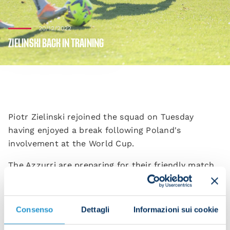
20/12/2022
ZIELINSKI BACK IN TRAINING
Piotr Zielinski rejoined the squad on Tuesday
having enjoyed a break following Poland's
involvement at the World Cup.
The Azzurri are preparing for their friendly match
against Lille at the Stadio Maradona on Wednesday
evening (20:00 CET kick-off).
Consenso
Dettagli
Informazioni sui cookie