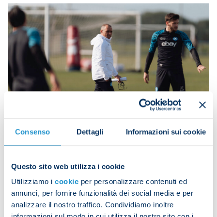
Consenso
Dettagli
Informazioni sui cookie
The squad began with a warm-up and rondos, then
moved on to technical and tactical drills before
Questo sito web utilizza i cookie
finishing with a training match on a small pitch.
Utilizziamo i
cookie
per personalizzare contenuti ed
annunci, per fornire funzionalità dei social media e per
analizzare il nostro traffico. Condividiamo inoltre
informazioni sul modo in cui utilizza il nostro sito con i