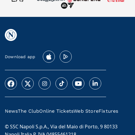
Download app
News
The Club
Online Tickets
Web Store
Fixtures
© SSC Napoli S.p.A., Via del Maio di Porto, 9 80133
Napoli Italia P. IVA 04855461218