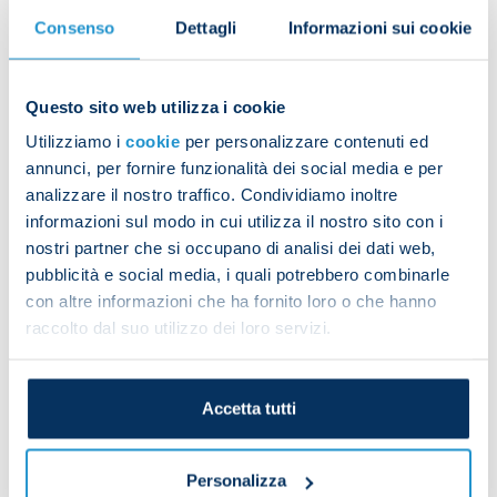
After some activation work in the gym, the players
Consenso
Dettagli
Informazioni sui cookie
carried out possession drills and played a small-
sided game with mini goals. The squad was split
into two groups: those who were involved on the
Questo sito web utilizza i cookie
pitch on Sunday worked on fitness endurance,
Utilizziamo i
cookie
per personalizzare contenuti ed
while the other members of the squad focused on
annunci, per fornire funzionalità dei social media e per
strength and shooting.
analizzare il nostro traffico. Condividiamo inoltre
informazioni sul modo in cui utilizza il nostro sito con i
Diego Demme underwent physio.
nostri partner che si occupano di analisi dei dati web,
pubblicità e social media, i quali potrebbero combinarle
con altre informazioni che ha fornito loro o che hanno
Jack Raspadori enjoyed his first session with his
raccolto dal suo utilizzo dei loro servizi.
new team-mates.
Accetta tutti
Giacamo “Jack” Raspadori in his first training
Personalizza