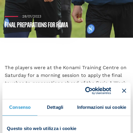
28/01/2023
FINAL PREPARATIONS FOR ROMA
The players were at the Konami Training Centre on
Saturday for a morning session to apply the final
touches to preparations ahead of the Serie A Week
20 clash with Roma on Sunday at the Stadio
Maradona at 20:45 CET.
Consenso
Dettagli
Informazioni sui cookie
Activations were followed by technical drills to
Questo sito web utilizza i cookie
begin.