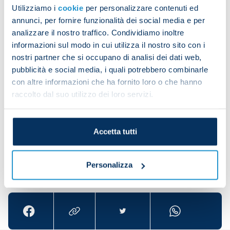
Utilizziamo i
cookie
per personalizzare contenuti ed
annunci, per fornire funzionalità dei social media e per
analizzare il nostro traffico. Condividiamo inoltre
The players then carried out tactical drills and
informazioni sul modo in cui utilizza il nostro sito con i
played in a small-sided game.
nostri partner che si occupano di analisi dei dati web,
pubblicità e social media, i quali potrebbero combinarle
con altre informazioni che ha fornito loro o che hanno
raccolto dal suo utilizzo dei loro servizi.
The session was rounded off with set-piece work.
Accetta tutti
Personalizza
Share the article with your friends and support the
team