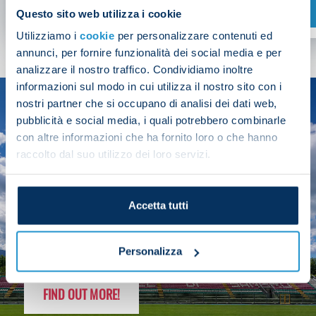
SHOP NOW
Questo sito web utilizza i cookie
Utilizziamo i
cookie
per personalizzare contenuti ed
annunci, per fornire funzionalità dei social media e per
analizzare il nostro traffico. Condividiamo inoltre
informazioni sul modo in cui utilizza il nostro sito con i
nostri partner che si occupano di analisi dei dati web,
SEASON
pubblicità e social media, i quali potrebbero combinarle
2025/26
con altre informazioni che ha fornito loro o che hanno
raccolto dal suo utilizzo dei loro servizi.
Accetta tutti
FOLLOW THE CHAMPS' JOURNEY
Personalizza
FIND OUT MORE!