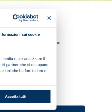
ll Series by Regnum.
Informazioni sui cookie
 squad worked hard out on the
l media e per analizzare il
nostri partner che si occupano
ed on his own on the pitch.
azioni che ha fornito loro o
Accetta tutti