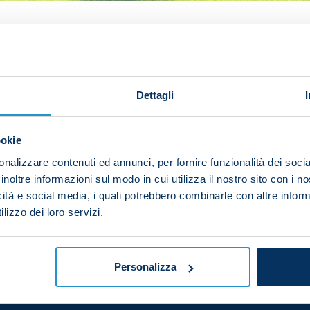
t in a morning session on Monday at the Winter Footba
Dettagli
m while the goalkeepers and members of the Primavera
ookie
nalizzare contenuti ed annunci, per fornire funzionalità dei socia
inoltre informazioni sul modo in cui utilizza il nostro sito con i 
ually in the swimming pool, while Salvatore Sirigu work
icità e social media, i quali potrebbero combinarle con altre inform
lizzo dei loro servizi.
Personalizza