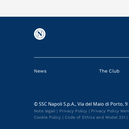
News
The Club
© SSC Napoli S.p.A., Via del Maio di Porto, 9
Note legali
|
Privacy Policy
|
Privacy Policy Me
Cookie Policy
|
Code of Ethics and Model 231