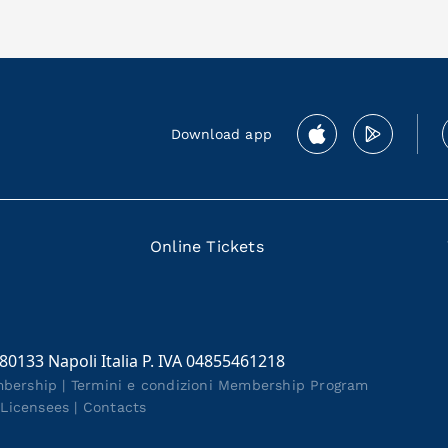
Download app
Online Tickets
 80133 Napoli Italia P. IVA 04855461218
mbership
|
Termini e condizioni Membership Program
|
Licensees
|
Contacts