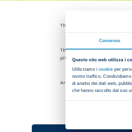
The first-team squad took par
Consenso
The players worked in the gy
pitch with the coach.
Questo sito web utilizza i c
Utilizziamo i
cookie
per perso
nostro traffico. Condividiamo 
Amir Rrahmani trained individ
di analisi dei dati web, pubbl
che hanno raccolto dal suo uti