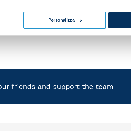
d time with Ali Safak Ozturk, the owner of Regnum durin
Personalizza
ining camp. The boss was thrilled to give Ozturk a person
your friends and support the team