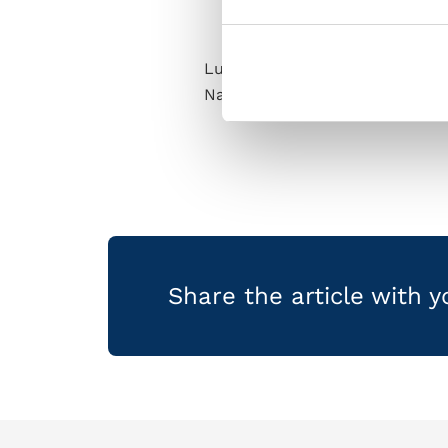
Luciano Spalletti got to spen
Napoli are staying for the tra
Share the article with 