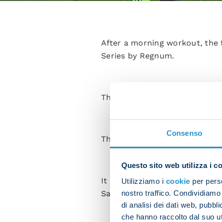
After a morning workout, the 
Series by Regnum.
The session kicked off with s
Consenso
There was then a match with fi
Questo sito web utilizza i c
It was rounded off with a sma
Utilizziamo i
cookie
per perso
nostro traffico. Condividiamo 
Salvatore Sirigu worked on hi
di analisi dei dati web, pubbl
che hanno raccolto dal suo uti