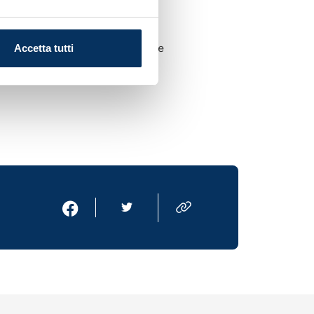
g the session, which is where
Accetta tutti
alised Napoli jersey.