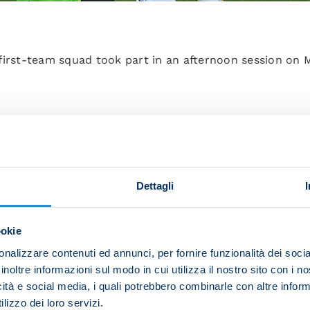
first-team squad took part in an afternoon session on 
ome activation work and rondos.
Dettagli
ve mini goals followed by technical drills focused on ta
ookie
ll-sided game. Amir Rrahmani trained individually in th
nalizzare contenuti ed annunci, per fornire funzionalità dei socia
inoltre informazioni sul modo in cui utilizza il nostro sito con i 
s own on the pitch.
icità e social media, i quali potrebbero combinarle con altre inform
lizzo dei loro servizi.