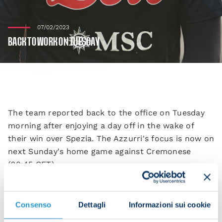
07/02/2023
BACK TO WORK ON TUESDAY
The team reported back to the office on Tuesday
morning after enjoying a day off in the wake of
their win over Spezia. The Azzurri's focus is now on
next Sunday's home game against Cremonese
(20:45 CET).
Consenso
Dettagli
Informazioni sui cookie
The squad was split into two groups for today's
session. Those who played on Sunday warmed up