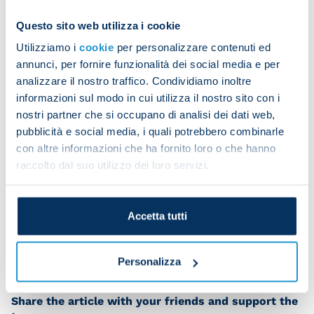
in the gym then did aerobic work and technical
Questo sito web utilizza i cookie
drills outside.
Utilizziamo i
cookie
per personalizzare contenuti ed
annunci, per fornire funzionalità dei social media e per
analizzare il nostro traffico. Condividiamo inoltre
The other players followed a gym warm-up with
informazioni sul modo in cui utilizza il nostro sito con i
technical drills and a training match on a small
nostri partner che si occupano di analisi dei dati web,
pitch.
pubblicità e social media, i quali potrebbero combinarle
con altre informazioni che ha fornito loro o che hanno
raccolto dal suo utilizzo dei loro servizi.
Leo Ostigard sat out today due to flu-like
symptoms.
Accetta tutti
Personalizza
Share the article with your friends and support the