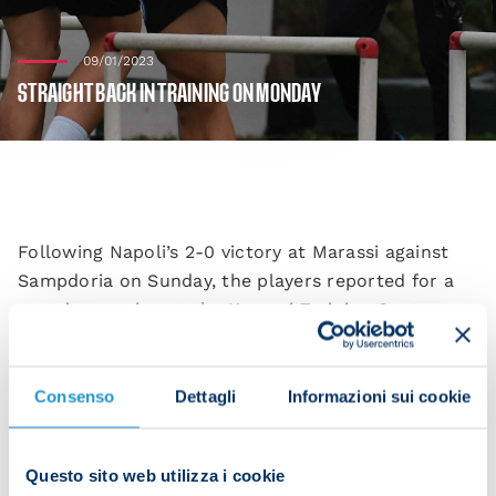
09/01/2023
STRAIGHT BACK IN TRAINING ON MONDAY
Following Napoli’s 2-0 victory at Marassi against
Sampdoria on Sunday, the players reported for a
morning session at the Konami Training Centre on
Monday to begin preparing for the top-of-the-
table showdown with Juventus at 20:45 CET on
Friday at the Stadio Maradona in Serie A Week 18.
Consenso
Dettagli
Informazioni sui cookie
Questo sito web utilizza i cookie
Those who started against Samp on Sunday took