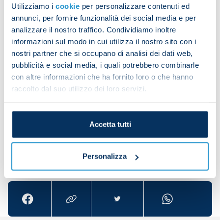
Utilizziamo i
cookie
per personalizzare contenuti ed
part in a recovery session in the gym.
annunci, per fornire funzionalità dei social media e per
analizzare il nostro traffico. Condividiamo inoltre
informazioni sul modo in cui utilizza il nostro sito con i
The other members of the squad trained on pitch
nostri partner che si occupano di analisi dei dati web,
three, working on activations, carrying out
pubblicità e social media, i quali potrebbero combinarle
technical and tactical drills and taking part in a
con altre informazioni che ha fornito loro o che hanno
raccolto dal suo utilizzo dei loro servizi.
small-sided game.
Accetta tutti
Personalizza
Share the article with your friends and support the
team