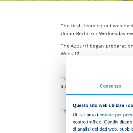
The first-team squad was bac
Union Berlin on Wednesday ev
The Azzurri began preparation
Week 12.
The squad was split into two 
Consenso
a recovery session.
Questo sito web utilizza i c
The other members of the squ
Utilizziamo i
cookie
per perso
nostro traffico. Condividiamo 
di analisi dei dati web, pubbl