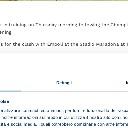
k in training on Thursday morning following the Champ
ening.
s for the clash with Empoli at the Stadio Maradona at 
groups for the session, with those who started against 
Dettagli
ookie
ad did warm-ups with poles and low obstacles.
nalizzare contenuti ed annunci, per fornire funzionalità dei socia
inoltre informazioni sul modo in cui utilizza il nostro sito con i 
icità e social media, i quali potrebbero combinarle con altre inform