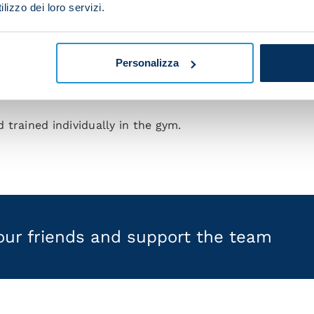
nd physical work including target practice.
lizzo dei loro servizi.
Personalizza
final item on the agenda.
trained individually in the gym.
your friends and support the team