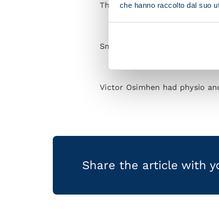
There were possession drills a
che hanno raccolto dal suo uti
Small-sided matches were the 
Victor Osimhen had physio and 
Share the article with 