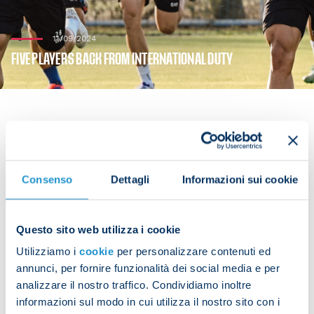
11/09/2024
FIVE PLAYERS BACK FROM INTERNATIONAL DUTY
Napoli are continuing their preparations at the
Napoli Training Centre.
Consenso
Dettagli
Informazioni sui cookie
Next up for Antonio Conte’s players is their game
against Cagliari, taking place this Sunday at 18:00
Questo sito web utilizza i cookie
CEST at the Unipol Domus.
Utilizziamo i
cookie
per personalizzare contenuti ed
annunci, per fornire funzionalità dei social media e per
Alessandro Buongiorno, Giovanni Di Lorenzo, Alex
analizzare il nostro traffico. Condividiamo inoltre
Meret, Giacomo Raspadori and Amir Rrahmani
informazioni sul modo in cui utilizza il nostro sito con i
came back into the fold having been away with