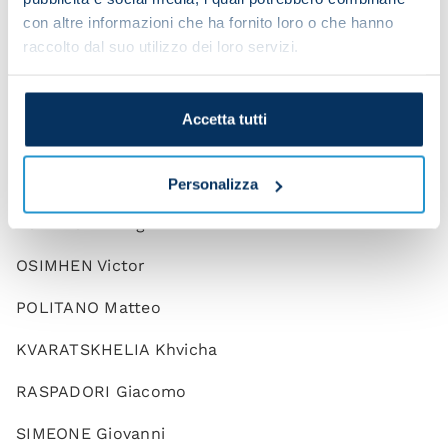
CAJUSTE Jens
con altre informazioni che ha fornito loro o che hanno
raccolto dal suo utilizzo dei loro servizi.
ELMAS Elif
LOBOTKA Stanislav
Accetta tutti
RUSSO Lorenzo
ZIELINSKI Piotr
Personalizza
LOZANO Hirving
OSIMHEN Victor
POLITANO Matteo
KVARATSKHELIA Khvicha
RASPADORI Giacomo
SIMEONE Giovanni