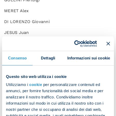
MERET Alex
DI LORENZO Giovanni
JESUS Juan
MARIO RUI Silva Duarte
NATAN Bernardo
Consenso
Dettagli
Informazioni sui cookie
OLIVERA Mathias
OSTIGARD Leo
Questo sito web utilizza i cookie
Utilizziamo i
cookie
per personalizzare contenuti ed
RRAHMANI Amir
annunci, per fornire funzionalità dei social media e per
analizzare il nostro traffico. Condividiamo inoltre
ZANOLI Alessandro
informazioni sul modo in cui utilizza il nostro sito con i
ANGUISSA Frank
nostri partner che si occupano di analisi dei dati web,
pubblicità e social media, i quali potrebbero combinarle