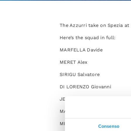
The Azzurri take on Spezia at
Here’s the squad in full:
MARFELLA Davide
MERET Alex
SIRIGU Salvatore
DI LORENZO Giovanni
JESUS Juan
MARIO RUI Silva Duarte
MINJAE Kim
Consenso