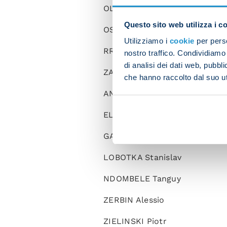
OLIVERA Mathias
Questo sito web utilizza i c
OSTIGARD Leo
Utilizziamo i
cookie
per perso
RRAHMANI Amir
nostro traffico. Condividiamo 
di analisi dei dati web, pubbl
ZANOLI Alessandro
che hanno raccolto dal suo uti
ANGUISSA Frank
ELMAS Elif
GAETANO Gianluca
LOBOTKA Stanislav
NDOMBELE Tanguy
ZERBIN Alessio
ZIELINSKI Piotr