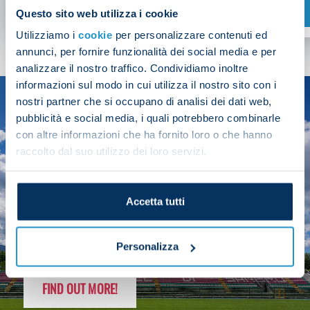
SHOP NOW
Questo sito web utilizza i cookie
Utilizziamo i
cookie
per personalizzare contenuti ed
annunci, per fornire funzionalità dei social media e per
analizzare il nostro traffico. Condividiamo inoltre
informazioni sul modo in cui utilizza il nostro sito con i
nostri partner che si occupano di analisi dei dati web,
SEASON
pubblicità e social media, i quali potrebbero combinarle
2025/26
con altre informazioni che ha fornito loro o che hanno
raccolto dal suo utilizzo dei loro servizi.
Accetta tutti
FOLLOW THE CHAMPS' JOURNEY
Personalizza
FIND OUT MORE!