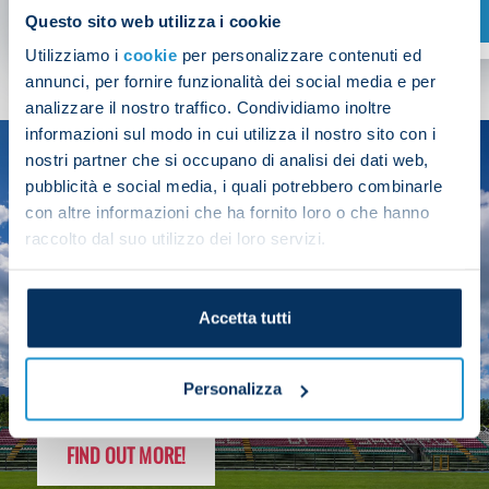
SHOP NOW
Questo sito web utilizza i cookie
Utilizziamo i
cookie
per personalizzare contenuti ed
annunci, per fornire funzionalità dei social media e per
analizzare il nostro traffico. Condividiamo inoltre
informazioni sul modo in cui utilizza il nostro sito con i
nostri partner che si occupano di analisi dei dati web,
SEASON
pubblicità e social media, i quali potrebbero combinarle
2025/26
con altre informazioni che ha fornito loro o che hanno
raccolto dal suo utilizzo dei loro servizi.
Accetta tutti
FOLLOW THE CHAMPS' JOURNEY
Personalizza
FIND OUT MORE!