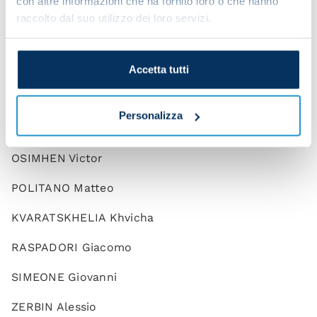
con altre informazioni che ha fornito loro o che hanno
ELMAS Elif
raccolto dal suo utilizzo dei loro servizi.
GAETANO Gianluca
LINDSTROM Jesper
Accetta tutti
LOBOTKA Stanislav
Personalizza
ZIELINSKI Piotr
OSIMHEN Victor
POLITANO Matteo
KVARATSKHELIA Khvicha
RASPADORI Giacomo
SIMEONE Giovanni
ZERBIN Alessio