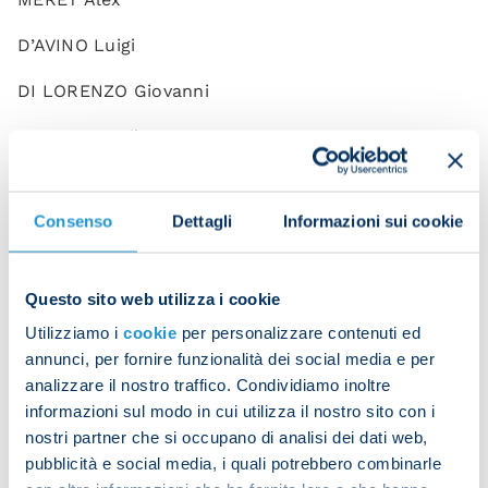
D’AVINO Luigi
DI LORENZO Giovanni
MARIO RUI Silva Duarte
NATAN Bernardo
Consenso
Dettagli
Informazioni sui cookie
OLIVERA Mathias
OSTIGARD Leo
Questo sito web utilizza i cookie
ZANOLI Alessandro
Utilizziamo i
cookie
per personalizzare contenuti ed
annunci, per fornire funzionalità dei social media e per
ANGUISSA Frank
analizzare il nostro traffico. Condividiamo inoltre
CAJUSTE Jens
informazioni sul modo in cui utilizza il nostro sito con i
nostri partner che si occupano di analisi dei dati web,
DEMME Diego
pubblicità e social media, i quali potrebbero combinarle