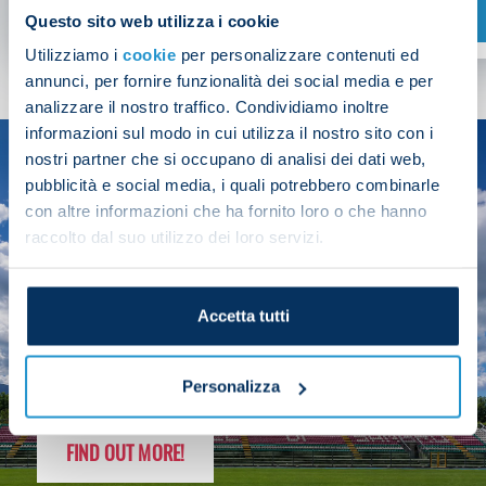
SHOP NOW
Questo sito web utilizza i cookie
Utilizziamo i
cookie
per personalizzare contenuti ed
annunci, per fornire funzionalità dei social media e per
analizzare il nostro traffico. Condividiamo inoltre
informazioni sul modo in cui utilizza il nostro sito con i
nostri partner che si occupano di analisi dei dati web,
SEASON
pubblicità e social media, i quali potrebbero combinarle
2025/26
con altre informazioni che ha fornito loro o che hanno
raccolto dal suo utilizzo dei loro servizi.
Accetta tutti
FOLLOW THE CHAMPS' JOURNEY
Personalizza
FIND OUT MORE!