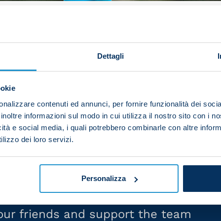
yer of the Month for December by Napoli’s fans. By voti
rmined that our talented Brazilian forward was worthy o
Dettagli
ookie
e stage with a series of wonderful performances, the hi
final against Bologna as well as a goal in the semi-final
nalizzare contenuti ed annunci, per fornire funzionalità dei socia
oli’s victory against Juventus at the Maradona.
inoltre informazioni sul modo in cui utilizza il nostro sito con i 
icità e social media, i quali potrebbero combinarle con altre inform
OTM for December powered by MSC!
lizzo dei loro servizi.
Personalizza
your friends and support the team