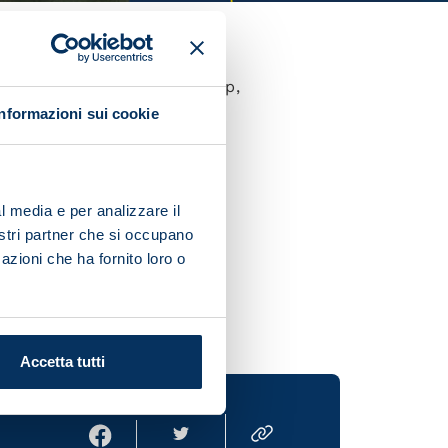
ng on the official Napoli app,
f the Player of the Month
Informazioni sui cookie
ghlights of which were a
 against Milan. The Brazilian
l media e per analizzare il
nostri partner che si occupano
azioni che ha fornito loro o
Accetta tutti