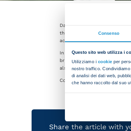
David Neres has been voted Pla
the Azzurri’s supporters dete
Consenso
accolade.
Questo sito web utilizza i c
In December, David took centr
brace in the Italian Super Cup 
Utilizziamo i
cookie
per perso
also provided an assist in Nap
nostro traffico. Condividiamo 
di analisi dei dati web, pubbl
Congratulations to David, P
che hanno raccolto dal suo uti
Share the article with 