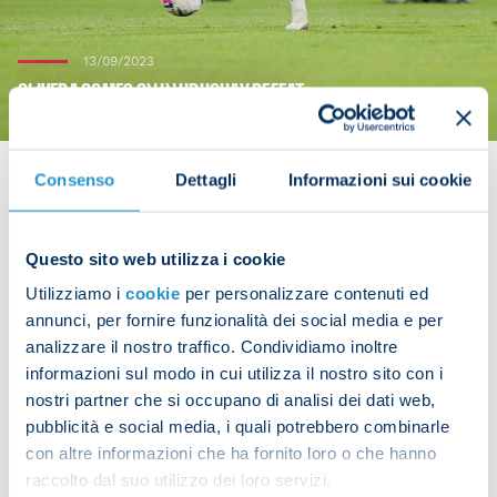
13/09/2023
OLIVERA COMES ON IN URUGUAY DEFEAT
Consenso
Dettagli
Informazioni sui cookie
Mathias Olivera came on in the 60th minute of
Questo sito web utilizza i cookie
Uruguay's 2-1 loss away to Ecuador in their World
Utilizziamo i
cookie
per personalizzare contenuti ed
Cup qualifier on Tuesday.
annunci, per fornire funzionalità dei social media e per
analizzare il nostro traffico. Condividiamo inoltre
informazioni sul modo in cui utilizza il nostro sito con i
nostri partner che si occupano di analisi dei dati web,
Share the article with your friends and support the
pubblicità e social media, i quali potrebbero combinarle
team
con altre informazioni che ha fornito loro o che hanno
raccolto dal suo utilizzo dei loro servizi.