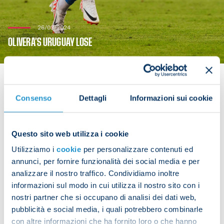
26/03/2024
OLIVERA’S URUGUAY LOSE
Consenso
Dettagli
Informazioni sui cookie
Mathias Olivera was in action for Uruguay on
Tuesday. The Napoli defender featured in his
Questo sito web utilizza i cookie
country’s 2-1 defeat to the Ivory Coast.
Utilizziamo i
cookie
per personalizzare contenuti ed
Olivera unfortunately opened the scoring with an
annunci, per fornire funzionalità dei social media e per
analizzare il nostro traffico. Condividiamo inoltre
own goal but played the full 90 minutes.
informazioni sul modo in cui utilizza il nostro sito con i
nostri partner che si occupano di analisi dei dati web,
pubblicità e social media, i quali potrebbero combinarle
con altre informazioni che ha fornito loro o che hanno
Share the article with your friends and support the