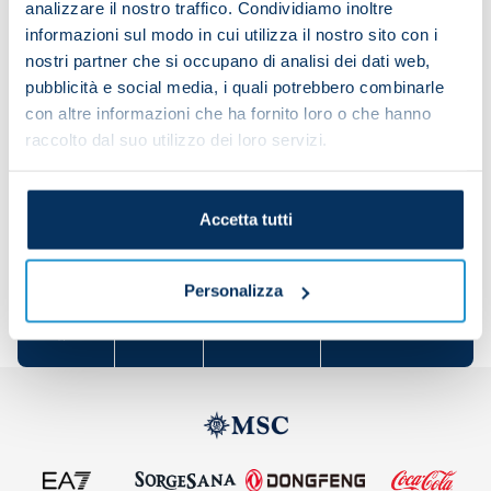
analizzare il nostro traffico. Condividiamo inoltre
Goals
: 58
informazioni sul modo in cui utilizza il nostro sito con i
Serie A
: 49 goals in 82 appearances
nostri partner che si occupano di analisi dei dati web,
Champions League
: 5 goals in 6 appearances
pubblicità e social media, i quali potrebbero combinarle
Europa League: 4 goals in 8 appearances
con altre informazioni che ha fornito loro o che hanno
Coppa Italia: 4 appearances
raccolto dal suo utilizzo dei loro servizi.
Accetta tutti
Share the article with your friends and support the
team
Personalizza