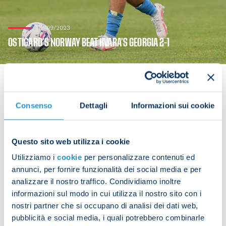
12/09/2023
OSTIGARD’S NORWAY BEAT KVARA’S GEORGIA 2-1
Consenso
Dettagli
Informazioni sui cookie
Leo Ostigard and Khvicha Kvaratskhelia faced off
as Norway took on Georgia in a Euro 2024 qualifier
on Tuesday evening. Both players played the full 90
Questo sito web utilizza i cookie
minutes as Norway picked up a potentially crucial
Utilizziamo i
cookie
per personalizzare contenuti ed
2-1 victory.
annunci, per fornire funzionalità dei social media e per
analizzare il nostro traffico. Condividiamo inoltre
informazioni sul modo in cui utilizza il nostro sito con i
nostri partner che si occupano di analisi dei dati web,
pubblicità e social media, i quali potrebbero combinarle