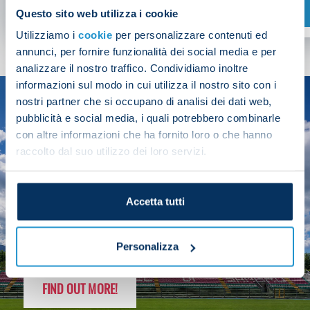
SHOP NOW
Questo sito web utilizza i cookie
Utilizziamo i
cookie
per personalizzare contenuti ed
annunci, per fornire funzionalità dei social media e per
analizzare il nostro traffico. Condividiamo inoltre
informazioni sul modo in cui utilizza il nostro sito con i
nostri partner che si occupano di analisi dei dati web,
SEASON
pubblicità e social media, i quali potrebbero combinarle
2025/26
con altre informazioni che ha fornito loro o che hanno
raccolto dal suo utilizzo dei loro servizi.
Accetta tutti
FOLLOW THE CHAMPS' JOURNEY
Personalizza
FIND OUT MORE!