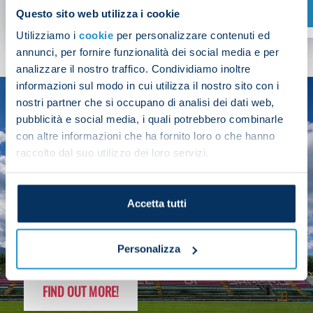
SHOP NOW
Questo sito web utilizza i cookie
Utilizziamo i
cookie
per personalizzare contenuti ed
annunci, per fornire funzionalità dei social media e per
analizzare il nostro traffico. Condividiamo inoltre
informazioni sul modo in cui utilizza il nostro sito con i
nostri partner che si occupano di analisi dei dati web,
SEASON
pubblicità e social media, i quali potrebbero combinarle
2025/26
con altre informazioni che ha fornito loro o che hanno
raccolto dal suo utilizzo dei loro servizi.
Accetta tutti
FOLLOW THE CHAMPS' JOURNEY
Personalizza
FIND OUT MORE!