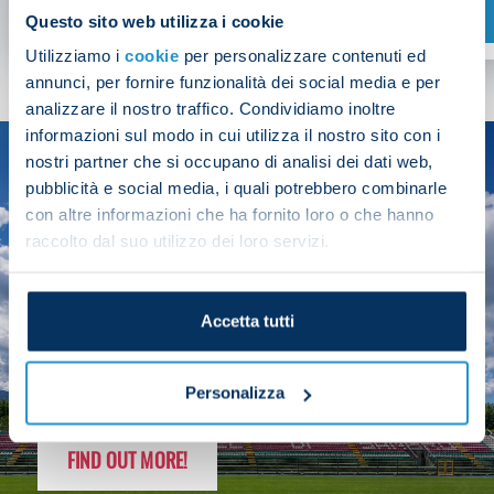
SHOP NOW
Questo sito web utilizza i cookie
Utilizziamo i
cookie
per personalizzare contenuti ed
annunci, per fornire funzionalità dei social media e per
analizzare il nostro traffico. Condividiamo inoltre
informazioni sul modo in cui utilizza il nostro sito con i
nostri partner che si occupano di analisi dei dati web,
SEASON
pubblicità e social media, i quali potrebbero combinarle
2025/26
con altre informazioni che ha fornito loro o che hanno
raccolto dal suo utilizzo dei loro servizi.
Accetta tutti
FOLLOW THE CHAMPS' JOURNEY
Personalizza
FIND OUT MORE!