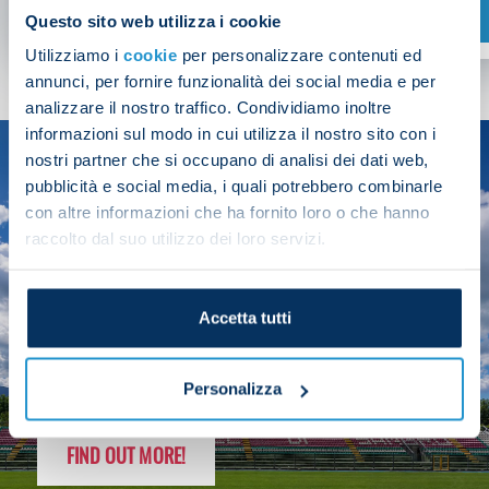
SHOP NOW
Questo sito web utilizza i cookie
Utilizziamo i
cookie
per personalizzare contenuti ed
annunci, per fornire funzionalità dei social media e per
analizzare il nostro traffico. Condividiamo inoltre
informazioni sul modo in cui utilizza il nostro sito con i
nostri partner che si occupano di analisi dei dati web,
SEASON
pubblicità e social media, i quali potrebbero combinarle
2025/26
con altre informazioni che ha fornito loro o che hanno
raccolto dal suo utilizzo dei loro servizi.
Accetta tutti
FOLLOW THE CHAMPS' JOURNEY
Personalizza
FIND OUT MORE!