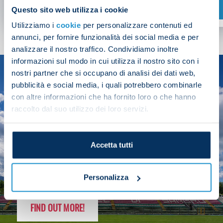
SHOP NOW
Questo sito web utilizza i cookie
Utilizziamo i
cookie
per personalizzare contenuti ed
annunci, per fornire funzionalità dei social media e per
analizzare il nostro traffico. Condividiamo inoltre
informazioni sul modo in cui utilizza il nostro sito con i
nostri partner che si occupano di analisi dei dati web,
SEASON
pubblicità e social media, i quali potrebbero combinarle
2025/26
con altre informazioni che ha fornito loro o che hanno
raccolto dal suo utilizzo dei loro servizi.
Accetta tutti
FOLLOW THE CHAMPS' JOURNEY
Personalizza
FIND OUT MORE!