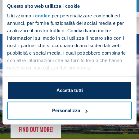
SHOP NOW
Questo sito web utilizza i cookie
Utilizziamo i
cookie
per personalizzare contenuti ed
annunci, per fornire funzionalità dei social media e per
analizzare il nostro traffico. Condividiamo inoltre
informazioni sul modo in cui utilizza il nostro sito con i
nostri partner che si occupano di analisi dei dati web,
SEASON
pubblicità e social media, i quali potrebbero combinarle
2025/26
con altre informazioni che ha fornito loro o che hanno
raccolto dal suo utilizzo dei loro servizi.
Accetta tutti
FOLLOW THE CHAMPS' JOURNEY
Personalizza
FIND OUT MORE!