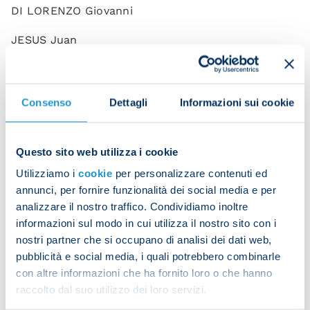
DI LORENZO Giovanni
JESUS Juan
MARIO RUI Silva Duarte
MINJAE Kim
Consenso
Dettagli
Informazioni sui cookie
OLIVERA Mathias
Questo sito web utilizza i cookie
OSTIGARD Leo
Utilizziamo i
cookie
per personalizzare contenuti ed
RRAHMANI Amir
annunci, per fornire funzionalità dei social media e per
analizzare il nostro traffico. Condividiamo inoltre
ZANOLI Alessandro
informazioni sul modo in cui utilizza il nostro sito con i
nostri partner che si occupano di analisi dei dati web,
ANGUISSA Frank
pubblicità e social media, i quali potrebbero combinarle
ELMAS Elif
con altre informazioni che ha fornito loro o che hanno
raccolto dal suo utilizzo dei loro servizi.
GAETANO Gianluca