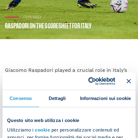
17/11/2023
RASPADORI ON THE SCORESHEET FOR ITALY
Giacomo Raspadori played a crucial role in Italy’s
Euro qualifier match against North Macedonia on
Friday. Italy came away with a 5-2 win at the Stadio
Olimpico in Rome, with Jack scoring Italy’s fourth
Consenso
Dettagli
Informazioni sui cookie
goal of the evening.
Questo sito web utilizza i cookie
Giovanni Di Lorenzo and Matteo Politano stayed on
Utilizziamo i
cookie
per personalizzare contenuti ed
the bench.
annunci, per fornire funzionalità dei social media e per