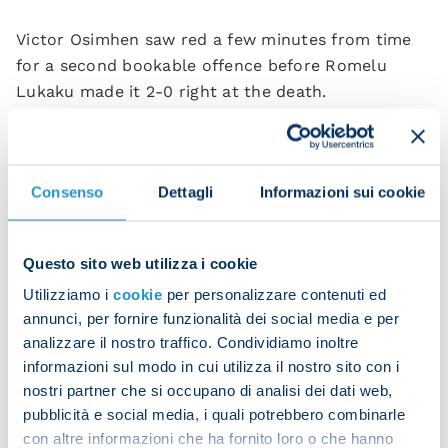
Victor Osimhen saw red a few minutes from time
for a second bookable offence before Romelu
Lukaku made it 2-0 right at the death.
It's a disappointing result going into Christmas but
the Azzurri will have the chance to finish what has
Consenso
Dettagli
Informazioni sui cookie
been an incredible 2023 on a high when they host
Monza on Saturday 30th.
Questo sito web utilizza i cookie
Utilizziamo i
cookie
per personalizzare contenuti ed
annunci, per fornire funzionalità dei social media e per
analizzare il nostro traffico. Condividiamo inoltre
informazioni sul modo in cui utilizza il nostro sito con i
nostri partner che si occupano di analisi dei dati web,
pubblicità e social media, i quali potrebbero combinarle
ROMA
: Rui Patricio; Mancini, LIorente, Ndicka,
con altre informazioni che ha fornito loro o che hanno
Kristensen (Celik 75), Cristante, Paredes (Pellegrini