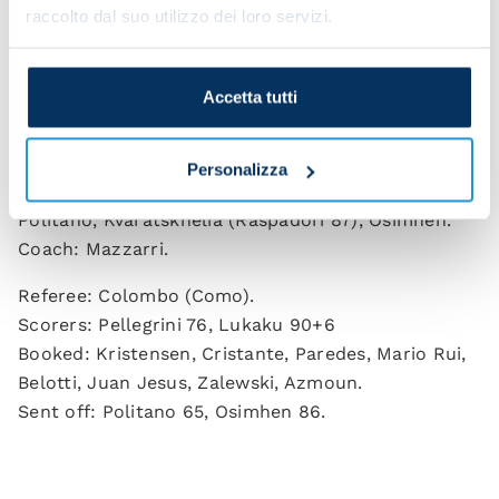
raccolto dal suo utilizzo dei loro servizi.
71), Bove, Zalewski (El Shaarawy 71), Belotti
(Azmoun 71), Lukaku.
Coach: Mourinho.
Accetta tutti
NAPOLI
: Meret; Di Lorenzo, Rrahmani, Juan Jesus
(Natan 88), Mario Rui (Zerbin 81), Anguissa,
Personalizza
Lobotka (Cajuste 56), Zielinski (Gaetano 87),
Politano, Kvaratskhelia (Raspadori 87), Osimhen.
Coach: Mazzarri.
Referee: Colombo (Como).
Scorers: Pellegrini 76, Lukaku 90+6
Booked: Kristensen, Cristante, Paredes, Mario Rui,
Belotti, Juan Jesus, Zalewski, Azmoun.
Sent off: Politano 65, Osimhen 86.