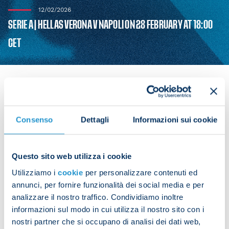
12/02/2026
SERIE A | HELLAS VERONA V NAPOLI ON 28 FEBRUARY AT 18:00
CET
Lega Serie A has announced the dates and kick-off
Consenso
Dettagli
Informazioni sui cookie
times for Serie A Matchday 27.
Napoli’s fixture
Questo sito web utilizza i cookie
Utilizziamo i
cookie
per personalizzare contenuti ed
Matchday
Match
Date
annunci, per fornire funzionalità dei social media e per
analizzare il nostro traffico. Condividiamo inoltre
Hellas Verona
Saturday 28 February
27
informazioni sul modo in cui utilizza il nostro sito con i
v Napoli
at 18:00 CET
nostri partner che si occupano di analisi dei dati web,